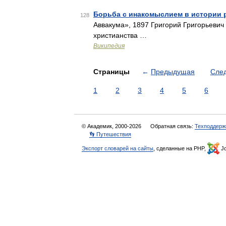
Борьба с инакомыслием в истории 
128
Аввакума», 1897 Григорий Григорьевич
христианства …
Википедия
Страницы
←
Предыдущая
Сле
1
2
3
4
5
6
© Академик, 2000-2026
Обратная связь:
Техподдерж
👣 Путешествия
Экспорт словарей на сайты
, сделанные на PHP,
Jo