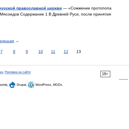
русской православной церкви
— «Сожжение протопопа
 Мясоедов Содержание 1 В Древней Руси, после принятия
дующая
→
7
8
9
10
11
12
13
ка
,
Реклама на сайте
18+
omla,
Drupal,
WordPress, MODx.