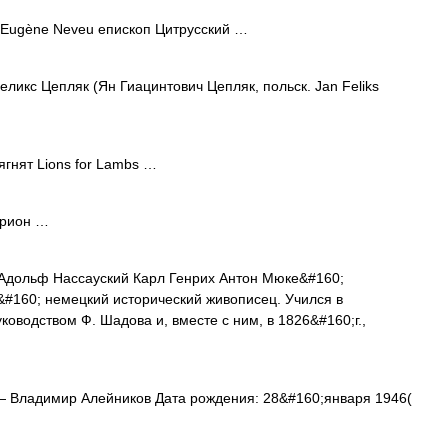
Eugène Neveu епископ Цитрусский …
икс Цепляк (Ян Гиацинтович Цепляк, польск. Jan Feliks
гнят Lions for Lambs …
арион …
Адольф Нассауский Карл Генрих Антон Мюке&#160;
)&#160; немецкий исторический живописец. Учился в
оводством Ф. Шадова и, вместе с ним, в 1826&#160;г.,
 Владимир Алейников Дата рождения: 28&#160;января 1946(