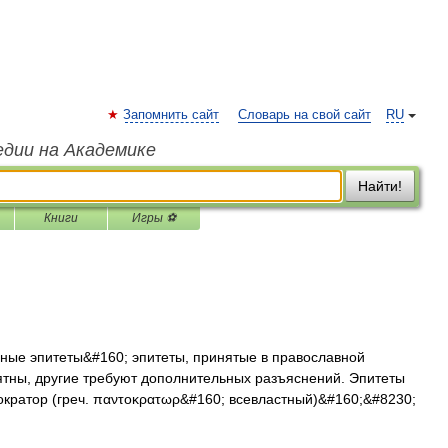
Запомнить сайт
Словарь на свой сайт
RU
едии на Академике
Найти!
Книги
Игры ⚽
ые эпитеты&#160; эпитеты, принятые в православной
нятны, другие требуют дополнительных разъяснений. Эпитеты
кратор (греч. παντοκρατωρ&#160; всевластный)&#160;&#8230;