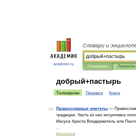
Словари и энциклоп
academic.ru
Толкования
Переводы
добрый+пастырь
Толкование
Перевод
Книги
Православные эпитеты
— Православн
121
традиции. Часть из них интуитивно по
Иисуса Христа Вседержитель или Панто
…
Википедия