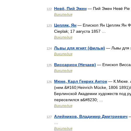
Невё, Пий Эжен
— Пий Эжен Невё Pie 
122
Википедия
Цепляк, Ян
— Епископ Ян Цепляк Ян Фел
123
Cieplak; 17 августа 1857 …
Википедия
Львы для ягнят (фильм)
— Львы для я
124
Википедия
Виссарион (Нечаев)
— Епископ Висс
125
Википедия
Мюке, Карл Генрих Антон
— К.Мюке. 
126
(нем.&#160;Heinrich Mücke, 1806 1891
Берлинской Академии художеств под рук
переселился в&#8230; …
Википедия
Алейников, Владимир Дмитриевич
—
127
…
Википедия